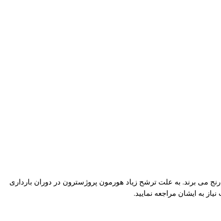
ررسی های انجام شده حدود 40 تا 50 درصد از زنان باردار، از ریزش مو رنج می برند. به علت ترشح زیاد هورمون پروژسترون در دوران بارداری
یاز به ایشان مراجعه نمایید.