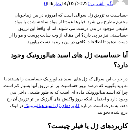
نگین آشنایی
0 نظر
14/02/2022
1.1k
0
حساسیت به تزریق ژل سوالی است که امروزه در بین زیباجویان
محترم مطرح می شود. فیلرها عمدتا از مواد ساخته شده یا مواد
طبیعی موجود در بدن درست می شوند. اما آیا واقعا این تزریق
حساسیتی نیز در پی دارد؟ این مقاله از وب سایت پوست و مو را از
دست ندهید تا اطلاعات کافی در این باره به دست بیاورید.
آیا حساسیت ژل های اسید هیالورونیک وجود
دارد؟
در جواب این سوال که ژل های اسید هیالورونیک حساسیت زا هستند یا
نه باید بگوییم که درصد بروز حساسیت بر اثر تزریق آنها بسیار کم است.
چرا که اسید هیالورونیک ماده ای است که به طور طبیعی داخل بدن
وجود دارد و احتمال اینکه بروز واکنش های آلرژیک بر اثر تزریق آن رخ
دهد، به ندرت است. درباره
کاربردهای ژل اسید هیالورونیک
در لینک
درج شده بخوانید.
کاربردهای ژل یا فیلر چیست؟