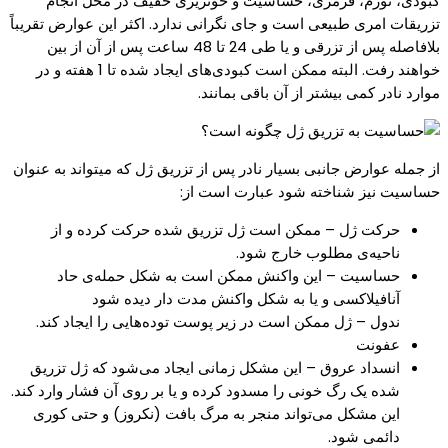
کبودی، تورم، قرمزی، حساسیت و خونریزی خفیف در محل انجام
تزریقات امری طبیعی است و جای نگرانی ندارد. اکثر این عوارض تقریباً
بلافاصله پس از تزرقی و یا طی 24 تا 48 ساعت پس از آن از بین
خواهند رفت. البته ممکن است کبودی‌های ایجاد شده تا 1 هفته و در
موارد نادر کمی بیشتر از آن باقی بمانند.
از جمله عوارض جانبی بسیار نادر پس از تزریق ژل که میتواند به عنوان
حساسیت نیز شناخته شود عبارت است از:
حرکت ژل – ممکن است ژل تزریق شده حرکت کرده و از
ناحیه‌ی مطلوب خارج شود.
حساسیت – این واکنش ممکن است به شکل حمله‌ی حاد
آنافیلاکسی و یا به شکل واکنش مدت دار دیده شود
ندول – ژل ممکن است در زیر پوست توده‌هایی را ایجاد کند.
عفونت
انسداد عروق – این مشکل زمانی ایجاد می‌شود که ژل تزریق
شده یک رگ خونی را مسدود کرده و یا بر روی آن فشار وارد کند.
این مشکل می‌تواند منجر به مرگ بافت (نکروز) و حتی کوری
دائمی شود.