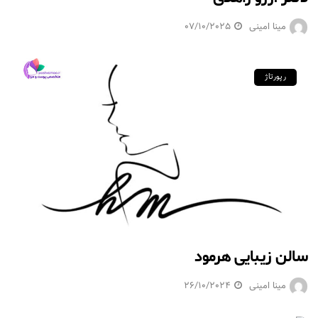
مینا امینی
07/10/2025
رپورتاژ
سالن زیبایی هرمود
مینا امینی
26/10/2024