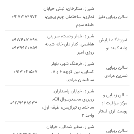
شیراز، ستارخان، نبش خیابان
سالن زیبایی دنیز
نمازی، ساختمان چرم پروین،
09177189972
طبقه سوم
شیراز، بلوار رحمت، سر بنی
آموزشگاه آرایش
09174051595
هاشمی، کنار داروخانه شبانه
زنانه کمند نو
09396110759
روزی امیر
شیراز، فرهنگ شهر، بلوار
سالن زیبایی
کسایی، بین کوچه 6 و 8،
09171021507​
نسرین مرادی
ساختمان مرادی
شیراز، خیابان پاسداران،
سالن زیبایی و
روبروی محمدرسوال الله،
مرکز مراقبت از
09179928623
ساختمان تیرازیس، طبقه اول،
پوست آرزو استار
واحد 2
شیراز، سفیر شمالی، خیابان
سالن زیبایی