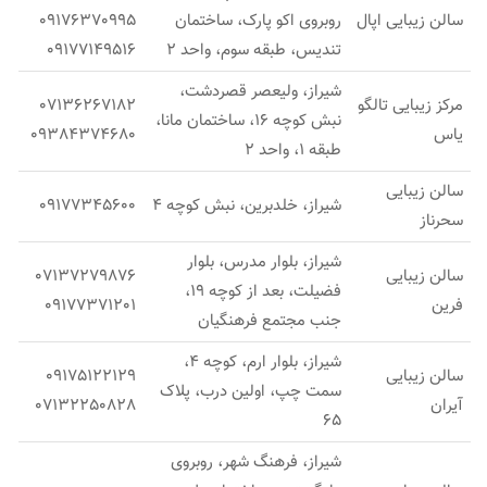
سالن زیبایی اپال
روبروی اکو پارک، ساختمان
09176370995
تندیس، طبقه سوم، واحد 2
09177149516
شیراز، ولیعصر قصردشت،
مرکز زیبایی تالگو
07136267182
نبش کوچه 16، ساختمان مانا،
یاس
09384374680
طبقه 1، واحد 2
سالن زیبایی
شیراز، خلدبرین، نبش کوچه 4
09177345600​
سحرناز
شیراز، بلوار مدرس، بلوار
سالن زیبایی
07137279876
فضیلت، بعد از کوچه 19،
فرین
09177371201
جنب مجتمع فرهنگیان
شیراز، بلوار ارم، کوچه 4،
سالن زیبایی
09175122129
سمت چپ، اولین درب، پلاک
آیران
07132250828
65
شیراز، فرهنگ شهر، روبروی