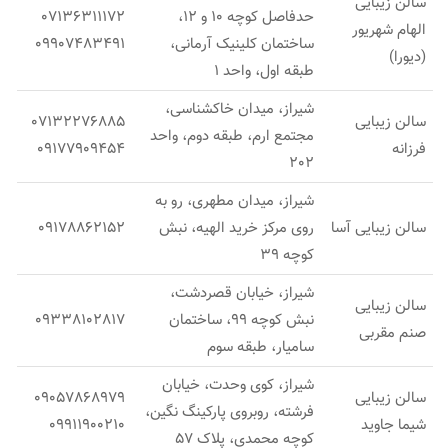
سالن زیبایی
حدفاصل کوچه 10 و 12،
07136311172
الهام شهریور
ساختمان کلینیک آرمانی،
09907483491
(دیورا)
طبقه اول، واحد 1
شیراز، میدان خاکشناسی،
سالن زیبایی
07132276885
مجتمع ارم، طبقه دوم، واحد
فرزانه
09177909454
202
شیراز، میدان مطهری، رو به
سالن زیبایی آسا
روی مرکز خرید الهیه، نبش
09178862152
کوچه 39
شیراز، خیابان قصردشت،
سالن زیبایی
نبش کوچه 99، ساختمان
09338102817
صنم مقربی
سامیار، طبقه سوم
شیراز، کوی وحدت، خیابان
سالن زیبایی
09057868979
فرشته، روبروی پارکینگ نگین،
شیما جاوید
09911900210
کوچه محمدی، پلاک 57