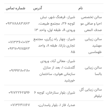
نام
آدرس
شماره تماس
سالن تخصصی
شیراز، فرهنگ شهر، نبش
احیا و صافی مو
کوچه 36، مجتمع طبیعت،
09378883863
صدف المعی
ورودی A، طبقه اول، واحد 13
سالن زیبایی
شیراز، چهار راه زرگری، مجتمع
07133601073
مهشید
تجاری بارانا، طبقه 8، واحد
09370917563
طهماسبی
85
شيراز، معالى آباد، ورودى
سالن زیبایی
گلدشت 1، بعد از منازل
09199280280
بالسا
سازمانى هوابرد، ساختمان
خورشيد
سالن زیبایی گل
شیراز، بلوار ستارخان، کوچه 6
09172262596
نیلوفر
صدرا، فاز 1، بلوار پاسدارن،
07136411167