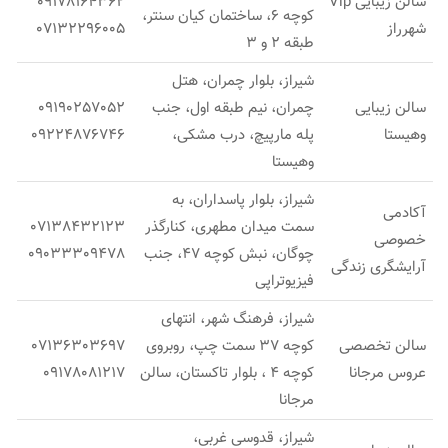
سالن زیبایی Vip
09178164362
کوچه 6، ساختمان کیان سنتر،
شهرراز
07132296005
طبقه 2 و 3
شیراز، بلوار چمران، هتل
سالن زیبایی
چمران، نیم طبقه اول، جنب
09190257052
وهیستا
پله مارپیچ، درب مشکی،
09224876746
وهیستا
شیراز، بلوار پاسداران، به
آکادمی
سمت میدان مطهری، کنارگذر
07138432123
خصوصی
چوگان، نبش کوچه 47، جنب
09033309478
آرایشگری زندگی
فیزیوتراپی
شیراز، فرهنگ شهر، انتهای
سالن تخصصی
کوچه 37 سمت چپ، روبروی
07136303697
عروس مرجانا
کوچه 4 ، بلوار تاکستان، سالن
09178081217
مرجانا
شیراز، قدوسی غربی،