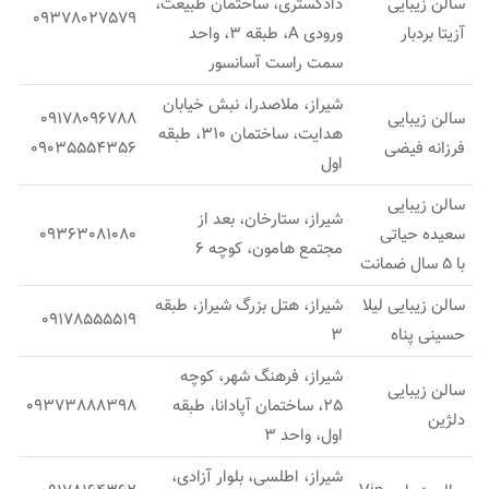
سالن زیبایی
دادگستری، ساختمان طبیعت،
09378027579
آزیتا بردبار
ورودی A، طبقه 3، واحد
سمت راست آسانسور
شیراز، ملاصدرا، نبش خیابان
سالن زیبایی
09178096788
هدایت، ساختمان 310، طبقه
فرزانه فیضی
09035554356
اول
سالن زیبایی
شیراز، ستارخان، بعد از
سعیده حیاتی
09363081080
مجتمع هامون، كوچه 6
با 5 سال ضمانت
سالن زیبایی لیلا
شیراز، هتل بزرگ شیراز، طبقه
09178555519
حسینی پناه
3
شیراز، فرهنگ شهر، کوچه
سالن زیبایی
25، ساختمان آپادانا، طبقه
09373888398
دلژین
اول، واحد 3
شیراز، اطلسی، بلوار آزادی،