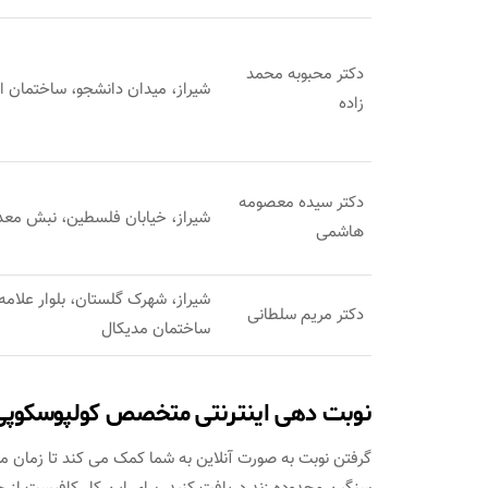
دکتر محبوبه محمد
شیراز، میدان دانشجو، ساختمان ارم 2، طبقه فوقانی دروخانه امی
زاده
دکتر سیده معصومه
شیراز، خیابان فلسطین، نبش معد
هاشمی
شیراز، شهرک گلستان، بلوار علامه 
دکتر مریم سلطانی
ساختمان مدیکال
نوبت دهی اینترنتی متخصص کولپوسکوپی 
گرفتن نوبت به صورت آنلاین به شما کمک می کند تا زمان مر