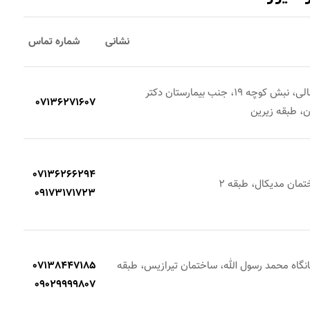
نشانی
شماره تماس
شیراز ، خیابان زرگری، مطهری شمالی، نبش کوچه 19، جنب بیمارستان دکتر
07136271607
، طبقه زیرین
07136266294
09173171723
مانگاه محمد رسول الله، ساختمان تیرازیس، طبقه
07138447185
09029999807