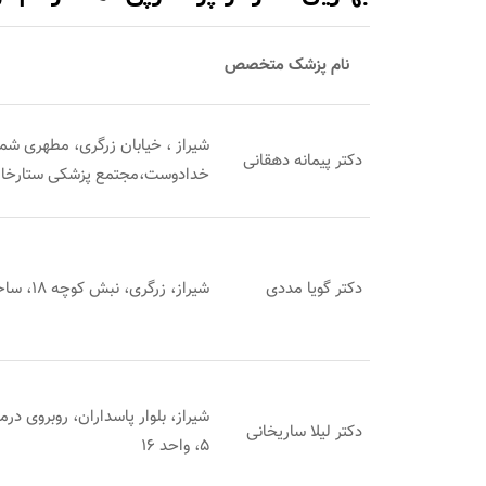
نام پزشک متخصص
دکتر پیمانه دهقانی
خدادوست،مجتمع پزشکی ستارخان
دکتر گویا مددی
شیراز، زرگری، نبش کوچه 18، ساختمان مدیکال، طبقه 2
شیراز، بلوار پاسداران، روبروی در
دکتر لیلا ساریخانی
5، واحد 16