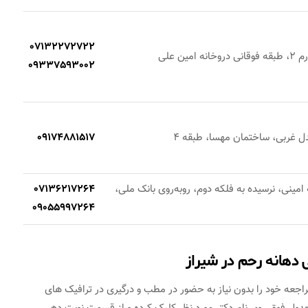
07132272722
ن علی
09337593002
ل غربی، ساختمان مهسا، طبقه 4
09174881517
امینی، نرسیده به فلکه دوم، روبه‌روی بانک ملی،
07136217264
09055997264
دهانه رحم در شیراز
اجعه خود را بدون نیاز به حضور در مطب و درگیری در ترافیک های