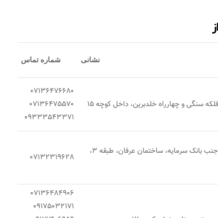
ز
نشانی
شماره تماس
07136476680
فلکه سنگی و چهارراه خلدبرین، داخل کوچه 15
07136475570
09333543371
شیراز، ابتدای ملاصدرا، جنب بانک سرمایه، ساختمان عرفان، طبقه 3،
07132319628
07136484906
09175032171