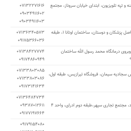
ه و تپه تلویزیون، ابتدای خیابان سروناز، مجتمع
07132271616
09034911602
09034911603
شیراز، معالی آباد، حدفاصل پزشکان و دوستان، ساختمان اوتانا 1، طبقه
07136340573
09175366036
 روبروی درمانگاه محمد رسول الله ساختمان
07138427774
09174860949
07133803085
نبش سجادیه سیمان، فروشگاه تیرازیس، طبقه اول،
07133803086
09173141634
07136484734
د، مجتمع تجاری سپهر،طبقه دوم ادرای، واحد 4
09387012611
09177197664
09179154080