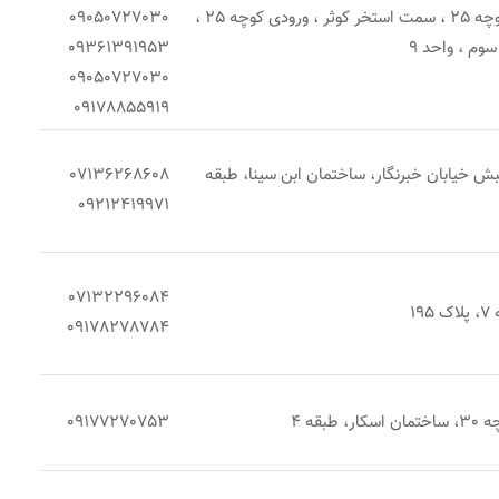
شیراز ، فرهنگ شهر ، کوچه 25 ، سمت استخر کوثر ، ورودی کوچه 25 ،
09050727030
سوم ، واحد 9
09361391953
09050727030
09178855919
نبش خیابان خبرنگار، ساختمان ابن سینا، طبقه
07136268608
09212419971
07132296084
1
09178278784
بقه 4
09177270753