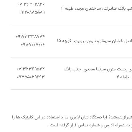
07136302826
نب بانک صادرات، ساختمان مجد، طبقه 2
09120885589
09173338774
صل خیابان سروناز و نارون، روبروی کوچه 15
09107007006
بروی بیست متری سینما سعدی، جنب بانک
07132349522
 طبقه 4
09355029693
راز هستید؟ آیا دستگاه های لاغری مورد استفاده در این کلینیک ها را
 به همراه آدرس و شماره تماس قرار گرفته است.