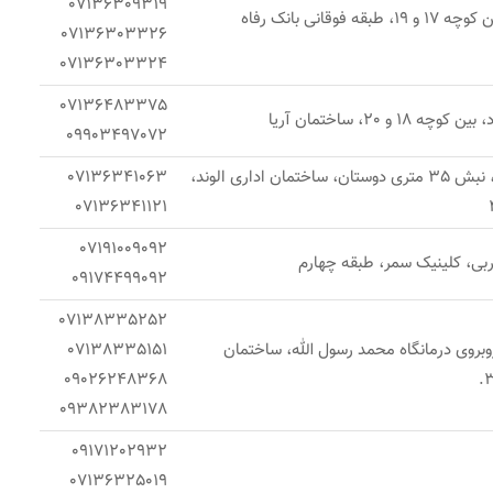
07136309319
وقانی بانک رفاه
07136303326
07136303324
07136483375
 و 20، ساختمان آریا
09903497072
شیراز ، بلوار معالی آباد، نبش 35 متری دوستان، ساختمان اداری الوند،
07136341063
07136341121
07191009092
ربی، کلینیک سمر، طبقه چهارم
09174499092
07138335252
روبروی درمانگاه محمد رسول الله، ساختمان
07138335151
09026248368
09382383178
09171202932
07136325019