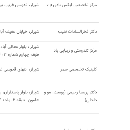
مرکز تخصصی ایکس بادی vip
شیراز، قدوسی غربی، بین کوچه 17 و 19، طبقه ف
دکتر فخرالسادات نقیب
شیراز، خیابان عفیف آباد، بین کوچه 18
مرکز تندرستی و زیبایی پاد
طبقه چهارم شماره 403
کلینیک تخصصی سمر
شیراز، انتهای قدوسی غ
دکتر پریسا رحیمی (پوست، مو و
شیراز، بلوار پاسداران، 
داخلی)
هامون، طبقه 2، واحد 3.