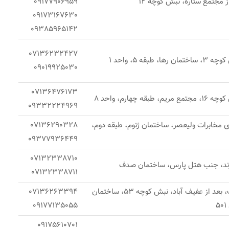
ز مجتمع ستاره، نبش کوچه 12
09177906959
09173167630
09385965142
07136232427
بقه 5، واحد 1
09019925030
07136476173
 چهارم، واحد 8
09332224969
 مخابرات ولیعصر، ساختمان ژنوم، طبقه دوم،
07136290328
09377936449
07132338710
 زند، جنب هتل پارس، ساختمان صدف
07132338711
شیراز، خیابان قصردشت، بعد از عفیف آباد، نبش کوچه 53، ساختمان
07136263394
09177135055
09175610701