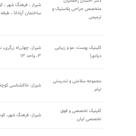
دکتر احسان رحمانیان
متخصص جراحی پلاستیک و
ساختمان آپادانا ، طبقه 
ترمیمی
کلینیک پوست، مو و زیبایی
شیراز، چهارراه زرگری، 
دیادورا
3، واحد 13
مجموعه سلامتی و تندرستی
شیراز، خاکشناسی کوچه 7، پلاک 95
تیام
کلینیک تخصصی و فوق
شیراز، فرهنگ شهر، کوچه 30، ساختمان اسکار، ط
تخصصی لیان