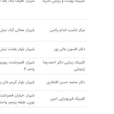
كلينيک پوست و زيبايى مارينا​
شیراز، عفیف آباد، بعد ا
مرکز تناسب اندام پالس
شیراز، معالی آباد، نبش کوچه 3، ساختمان رها، ط
دکتر افسون عالی پور
شیراز، بلوار بعثت، نبش کوچه 16، مجتمع مریم، طبقه
کلینیک زیبایی دکتر احمدرضا
شیراز، قصردشت، روبروی
زایجانی
واحد 4
دکتر محمد حسن افتخاری
شیراز، بلوار کریم خان
کلینیک فیزیوتراپی امین
نوین، طبقه پنجم، واحد 501