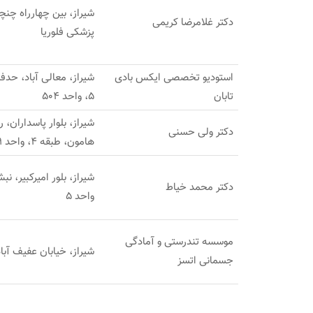
شیراز، بین چهارراه چنچن
دکتر غلامرضا کریمی
پزشکی فلوریا
استودیو تخصصی ایکس بادی
تابان
5، واحد 504
شیراز، بلوار پاسداران،
دکتر ولی حسنی
هامون، طبقه 4، واحد 9
شیراز، بلور امیرکبیر، 
دکتر محمد خیاط
واحد 5
موسسه تندرستی و آمادگی
شیراز، خیابان عفیف آبا
جسمانی اتسز