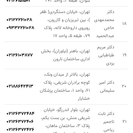
شوآن، طبقه 2، واحد 202
02126151502
دکتر
تهران، خیابان دستگردی( ظفر
محمدمهدی
)، بین تبریزیان و کازرون،
02122261028
18
حاجی
روبروی داروخانه لاله، پلاک
09332261028
عبدالحمید
79، طبقه 5، واحد 17
دکتر مریم
تهران، باهنر (نیاوران)، بخش
19
طباطبایی
02126103877
اداری ساختمان نارون
یزدی
تهران، بالاتر از میدان ونک،
دکتر امیر
کوچه برادران شریفی، پلاک
02188642413
20
سلیمانی
61، واحد 1، ساختمان پزشکان
خشایار
تهران، بلوار اندرزگو، خیابان
دکتر نابت
02126372484
شریفی منش، بن بست یکم،
21
تاجمیر
02126372406
پلاک 3، ساختمان ماهان،
ریاحی
02126372426