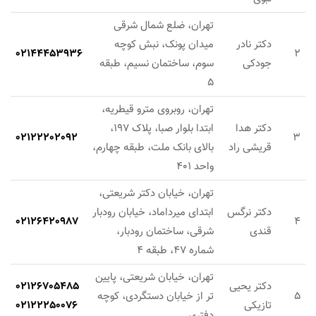
تهران، ضلع شمال شرقی
دکتر نادر
میدان پونک، نبش کوچه
02144453936
2
جودکی
سوم، ساختمان نسیم، طبقه
5
تهران، روبروی مترو قیطریه،
دکتر هدا
ابتدا بلوار صبا، پلاک 197،
02122202092
3
قریشی راد
بالای بانک ملت، طبقه چهارم،
واحد 401
تهران، خیابان دکتر شریعتی،
دکتر نرگس
ابتدای میرداماد، خیابان رودبار
02126420987
4
قندی
شرقی، ساختمان رودبار،
شماره 47، طبقه 4
تهران، خیابان شریعتی، پایین
دکتر یحیی
02126705485
5
تر از خیابان دستگردی، کوچه
تازیکی
02122250076
دفتری