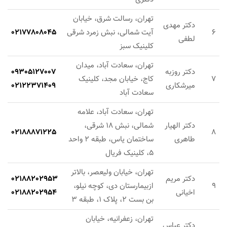
تهران، رسالت شرق، خیابان
دکتر مهدی
6
آیت شمالی، نبش زمرد شرقی
02177808045
لطفی
کلینیک سبز
تهران، سعادت آباد، میدان
دکتر روزبه
09305127007
7
کاج، خیابان مجد، کلینیک
میرشکاری
02122371409
سعادت آباد
تهران، سعادت آباد، علامه
دکتر الهیار
شمالی، نبش 18 شرقی،
02188871225
8
طاهری
ساختمان یاس، طبقه 2 واحد
5، کلینیک فریال
تهران، خیابان ولیعصر، بالاتر
دکتر مریم
02188202953
9
ازبیمارستان دی، کوچه نیلو،
اخیانی
02188202954
بن بست 2، پلاک 1، طبقه 3
تهران، زعفرانيه، خیابان
دکتر عباس