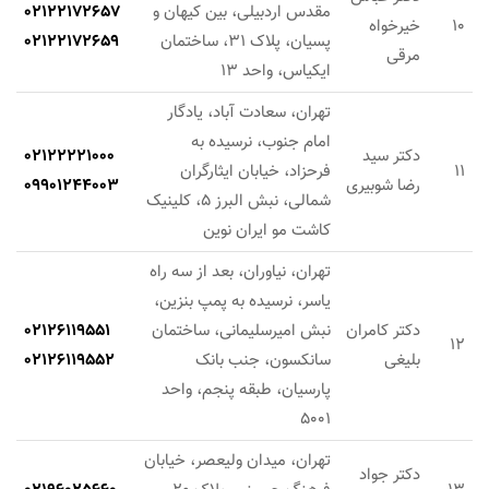
مقدس اردبیلی، بين كيهان و
02122172657
10
خیرخواه
پسيان، پلاک 31، ساختمان
02122172659
مرقی
ايكياس، واحد 13
تهران، سعادت آباد، یادگار
امام جنوب، نرسیده به
دکتر سید
02122221000
11
فرحزاد، خیابان ایثارگران
رضا شوبیری
09901244003
شمالی، نبش البرز 5، کلینیک
کاشت مو ایران نوین
تهران، نیاوران، بعد از سه راه
یاسر، نرسیده به پمپ بنزین،
دکتر کامران
نبش امیرسلیمانی، ساختمان
02126119551
12
بلیغی
سانکسون، جنب بانک
02126119552
پارسیان، طبقه پنجم، واحد
5001
تهران، میدان ولیعصر، خیابان
دکتر جواد