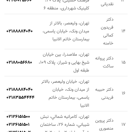
13
فرهنگ حسینی، پلاک 20،
02196025660
نقدیانی
کلینیک شهرداری، منطقه 6
دکتر
تهران، ولیعصر، بالاتر از
فریدون
14
میدان ونک، خیابان یاسمی،
02188884040
کمالی
بیمارستان خاتم الانبیا
خامنه
تهران، ملاصدرا، بین خیابان
دکتر پروانه
15
شیخ بهایی و شیراز، پلاک 109،
02188056680
ساکت
طبقه اول
تهران، خیابان ولیعصر، بالاتر
دکتر حبیبه
از میدان ونک، خیابان
02188884040
16
فریدنی
یاسمی، بیمارستان خاتم
02183554444
الانبیا
تهران، كامرانيه شمالي، نبش
02126151500
دکتر پروین
17
شيباني، شماره 26، ساختمان
02126151501
منصوری