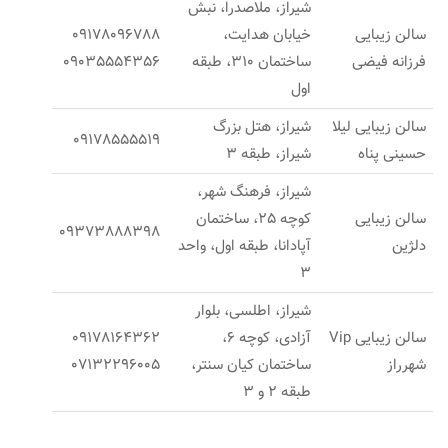
شیراز، ملاصدرا، نبش
سالن زیبایی
خیابان هدایت،
09178096788
فرزانه فیضی
ساختمان 310، طبقه
09035554356
اول
سالن زیبایی لیلا
شیراز، هتل بزرگ
09178555519
حسینی پناه
شیراز، طبقه 3
شیراز، فرهنگ شهر،
سالن زیبایی
کوچه 25، ساختمان
09373888398
دلژین
آپادانا، طبقه اول، واحد
3
شیراز، اطلسی، بلوار
سالن زیبایی Vip
آزادی، کوچه 6،
09178164362
شهرراز
ساختمان کیان سنتر،
07132296005
طبقه 2 و 3