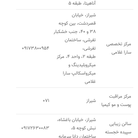
آناهیتا، طبقه 5
شیراز، خیابان
قصردشت، بین کوچه
38 و 40، جنب خشکبار
تفرشی، ساختمان
مرکز تخصصی
تفرشی،
09173800954
سارا غلامی
طبقه 2، واحد 4، مرکز
میکروبلیدینگ و
میکرواسکالپ سارا
غلامی
مركز مراقبت
شیراز
071
پوست و مو کیمیا
شیراز، خیابان باغشاه،
سالن زیبایی
نبش کوچه 5،
09172630083
سپیده خجسته
ساختمان دانا سرمایه