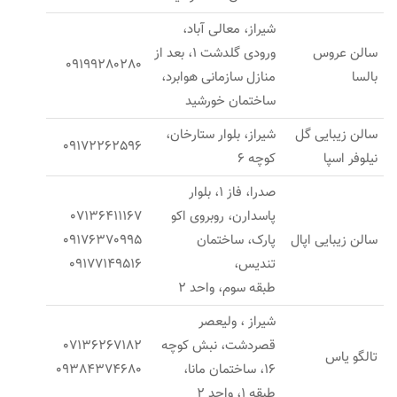
شيراز، معالى آباد،
سالن عروس
ورودى گلدشت 1، بعد از
09199280280
بالسا
منازل سازمانى هوابرد،
ساختمان خورشيد
سالن زیبایی گل
شیراز، بلوار ستارخان،
09172262596
نیلوفر اسپا
کوچه 6
صدرا، فاز 1، بلوار
پاسدارن، روبروی اکو
07136411167
سالن زیبایی اپال
پارک، ساختمان
09176370995
تندیس،
09177149516
طبقه سوم، واحد 2
شیراز ، ولیعصر
قصردشت، نبش کوچه
07136267182
تالگو یاس
16، ساختمان مانا،
09384374680
طبقه 1، واحد 2