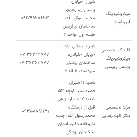
شیراز، خیابان
پاسداران، روبروی
میکروشیدینگ
محمدرسوال الله،
09179928623
آرزو استار
ساختمان تیرازیس،
طبقه اول، واحد 2
شيراز، معالی آباد،
کلینیک تخصصی
خیابان خلبانان،
07136242777
میکروشیدینگ
ساختمان پزشكی
07136363777
یاسمن رییسی
ميرداماد، طبقه 5
شعبه 1: شیراز،
قصردشت، کوچه 53
شعبه 2: شیراز، زرهی،
مرکز تخصصی
قبل از درمانگاه
09358881131
دکتر الهه رضایی
محمدرسول الله، جنب
داروخانه دکترشادمان،
ساختمان پزشکی