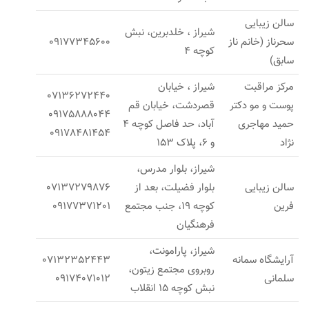
سالن زیبایی
شیراز ، خلدبرین، نبش
سحرناز (خانم ناز
09177345600​
کوچه 4
سابق)
مرکز مراقبت
شیراز ، خیابان
07136272440
پوست و مو دکتر
قصردشت، خیابان قم
09175888044
حمید مهاجری
آباد، حد فاصل کوچه 4
09178481454
نژاد
و 6، پلاک 153
شیراز، بلوار مدرس،
سالن زیبایی
بلوار فضیلت، بعد از
07137279876
فرین
کوچه 19، جنب مجتمع
09177371201
فرهنگیان
شیراز، پارامونت،
آرایشگاه سمانه
07132352443
روبروی مجتمع زیتون،
سلمانی
09174071012
نبش کوچه 15 انقلاب