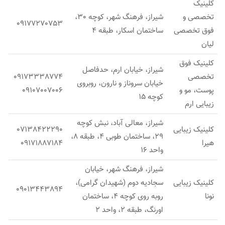
کلینیک
تخصصی و
شیراز، فرهنگ شهر، کوچه 30،
09177270753
فوق تخصصی
ساختمان اسکار، طبقه 4
لیان
کلینیک فوق
شیراز، خیابان ارم، حدفاصل
تخصصی
09173338774
خیابان سروناز و نارون، روبروی
پوست، مو و
09107007006
کوچه 15
زیبایی ارم
شیراز، معالی آباد، نبش کوچه
کلینیک زیبایی
07138422290
29، ساختمان طوبی 4، طبقه 8،
هیرا
09171887184
واحد 16
شیراز، فرهنگ شهر، خیابان
کلینیک زیبایی
سجادیه دوم (شهیدان گرامی)،
09013443894
نونا
روبه روی کوچه 4، ساختمان
اورنگ، طبقه 2، واحد 2