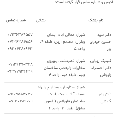
آدرس و شماره تماس قرار گرفته است:
نام پزشک
نشانی
شماره تماس
دکتر سید
شیراز، معالی آباد، ابتدای
07136384557
حسین حیدری
بهاران، مجتمع آرین، طبقه 4،
07136384556
پور
واحد 5
09304280943
کلینیک زیبایی
شیراز، قصردشت، روبروی
07136290328
دکتر احمدرضا
مخابرات ولیعصر، ساختمان
09377936449
زایجانی
ژنوم، طبقه دوم، واحد 4
شیراز، ستارخان، بعد از چهارراه
دکتر زهرا
عفیف آباد، سمت راست،
09175557737
گردشی
ساختمان فلورانس (رایمون
07136289079
سابق)، طبقه 3، واحد 4