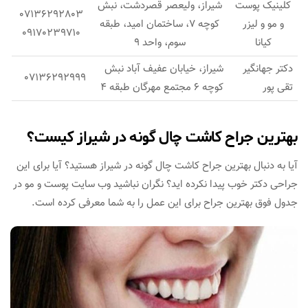
کلینیک پوست
شیراز، ولیعصر قصردشت، نبش
07136292803
و مو و لیزر
کوچه 7، ساختمان امید، طبقه
09170239710
کیانا
سوم، واحد 9
دکتر جهانگیر
شیراز، خیابان عفیف آباد نبش
07136292999
تقی پور
کوچه 6 مجتمع مهرگان طبقه 4
بهترین جراح کاشت چال گونه در شیراز کیست؟
آیا به دنبال بهترین جراح کاشت چال گونه در شیراز هستید؟ آیا برای این
جراحی دکتر خوب پیدا نکرده اید؟ نگران نباشید وب سایت پوست و مو در
جدول فوق بهترین جراح برای این عمل را به شما معرفی کرده است.