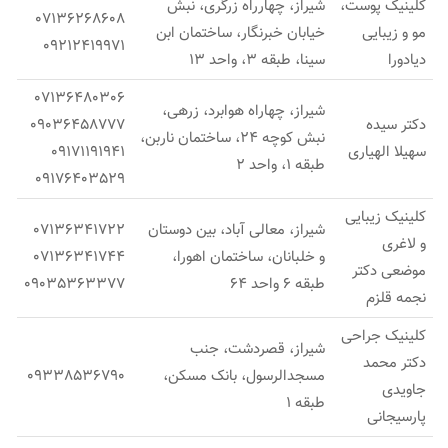
کلینیک پوست،
شیراز، چهارراه زرگری، نبش
07136268608
مو و زیبایی
خیابان خبرنگار، ساختمان ابن
09212419971
دیادورا
سینا، طبقه 3، واحد 13
07136480306
شیراز، چهاراه هوابرد، زرهی،
دکتر سیده
09036458777
نبش کوچه 24، ساختمان ناربن،
سهیلا الهیاری
09171191941
طبقه 1، واحد 2
09176403529
کلینیک زیبایی
شیراز، معالی آباد، بین دوستان
07136341722
و لاغری
و خلبانان، ساختمان اهورا،
07136341744
موضعی دکتر
طبقه 6 واحد 64
09035363377
نجمه قلزم
کلینیک جراحی
شیراز، قصردشت، جنب
دکتر محمد
مسجدالرسول، بانک مسكن،
09338536790
جاویدی
طبقه 1
پارسیجانی