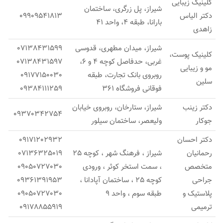
کلینیک زیبایی
شیراز، پل زرگری، ساختمان
دکتر الیاس
09909541813
بارانا، طبقه 4، واحد 41
زاهدی
شیراز، میدان مطهری، قدوسی
07138431599
کلینیک پوست،
غربی، حدفاصل کوچه 4 و 6،
07138431597
مو و زیبایی
روبروی بانک تجارت، طبقه
09177150030
سلین
فوقانی فروشگاه 361
09384111259
دکتر زینب
شیراز، ستارخان، روبروی خیابان
09370342754
جوکار
ولیعصر، ساختمان سیلور
دکتر احسان
09171202932
رحمانیان
شیراز ، فرهنگ شهر ، کوچه 25
07136325019
متخصص
، سمت استخر کوثر ، ورودی
09050727030
جراحی
کوچه 25 ، ساختمان آپادانا ،
09361391953
پلاستیک و
طبقه سوم ، واحد 9
09050727030
ترمیمی
09178855919