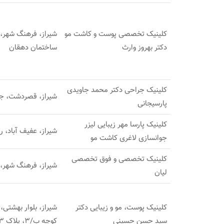
کلینیک تخصصی پوست و کاشت مو
دکتر بهروز وارث
ساختمان دهقان
کلینیک جراحی دکتر محمد جاویدی
شیراز، قصردشت، جن
پارسیجانی
کلینیک پارسا مهر زیبایی لیزر
شیراز، عفیف آباد، روبری کوچه 18، سا
جوانسازی لاغری کاشت مو
کلینیک تخصصی و فوق تخصصی
شیراز، فرهنگ شهر، کوچه 30، ساختمان ا
لیان
کلینیک پوست، مو و زیبایی دکتر
شیراز، بلوار بهشتی،
سید حسن حسینی
کوچه ب/3، پلاک 153، طبقه فوقانی داروخانه توحید