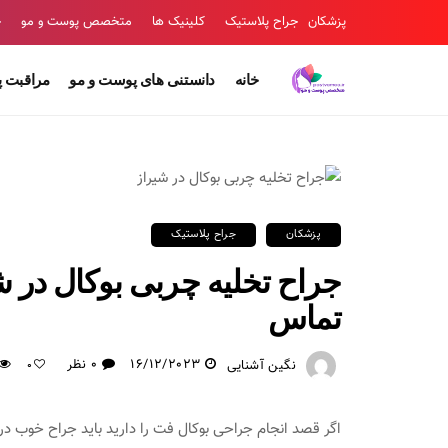
پزشکان
جراح پلاستیک
کلینیک ها
متخصص پوست و مو
ج
خانه
دانستنی های پوست و مو
مراقبت 
پزشکان
جراح پلاستیک
جراح تخلیه چربی بوکال در ش
تماس
16/12/2023
0 نظر
نگین آشنایی
0
اگر قصد انجام جراحی بوکال فت را دارید باید جراح خوب در ا