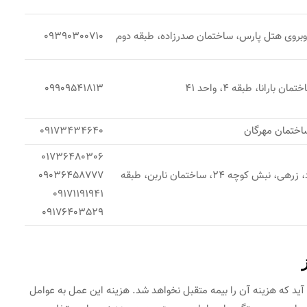
 روبروی هتل پارس، ساختمان صدرزاده، طبقه دوم
09390300710
 بارانا، طبقه 4، واحد 41
09909541813
ساختمان مهرگان
09173434640
01736480306
شیراز، چهاراه هوابرد، زرهی، نبش کوچه 24، ساختمان ناربن، طبقه
09036458777
09171191941
09176403529
د که هزینه آن را بیمه متقبل نخواهد شد. هزینه این عمل به عوامل