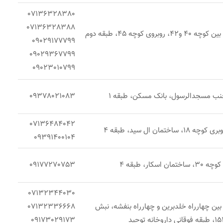
07136328380
07136328388
شیراز، فرهنگ شهر، بین کوچه 40 و42، روبروی کوچه 45، طبقه دوم
09029177799
09029367799
09023010799
ب مسجدالرسول، بانک مسكن، طبقه 1
09378021083
07136484042
ختمان ال سید، طبقه 4
09391400104
سکار، طبقه 4
09177270753
07132344030
 بین چهارراه خلدبرین و چهارراه بنفشه، نبش
07132336668
09173029173