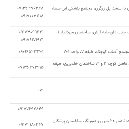
ری به سمت پل زرگری، مجتمع پزشکی ابن سینا،
07136276228
09170031118
شیراز، خيابان زرگرى، جنب داروخانه آرش، ساختمان ميرداماد 1،
09173099441
09179171921
ع آفتاب کوچک، طبقه 7، واحد 701
09016523301
شیراز، خلدبرین، حد فاصل کوچه 2 و 4، ساختمان خلدبرین، طبقه
07136272915
071
09177662846
شیراز، خیابان زند، حدفاصل 20 متری و صورتگر، ساختمان پزشکان
09172180247