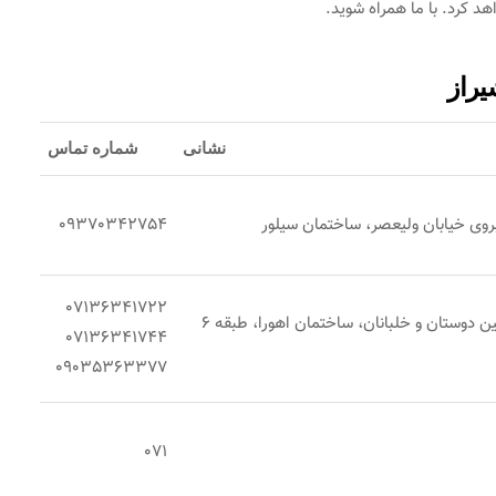
 کرد. با ما همراه شوید.
یراز
نشانی
شماره تماس
بروی خیابان ولیعصر، ساختمان سیلور
09370342754
07136341722
شیراز، معالی آباد، بین دوستان و خلبانان، ساختمان اهورا، طبقه 6
07136341744
09035363377
071