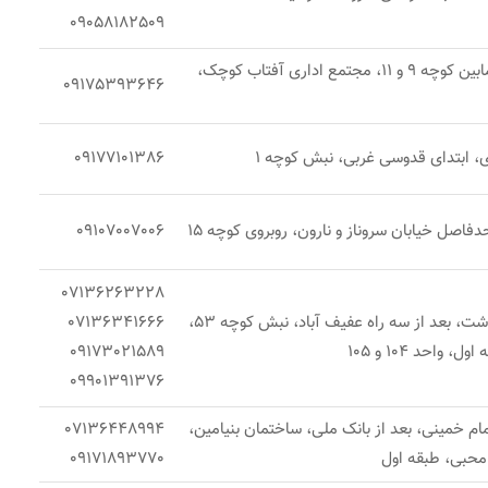
09058182509
شیراز، معالی آباد، مابین کوچه 9 و 11، مجتمع اداری آفتاب کوچک،
09175393646
، ابتدای قدوسی غربی، نبش کوچه 1
09177101386
دفاصل خیابان سروناز و نارون، روبروی کوچه 15
09107007006
07136263228
شیراز، خیابان قصردشت، بعد از سه راه عفیف آباد، نبش کوچه 53،
07136341666
واحد 104 و 105
09173021589
09901391376
امام خمینی، بعد از بانک ملی، ساختمان بنیامین،
07136448994
محبی، طبقه اول
09171893770