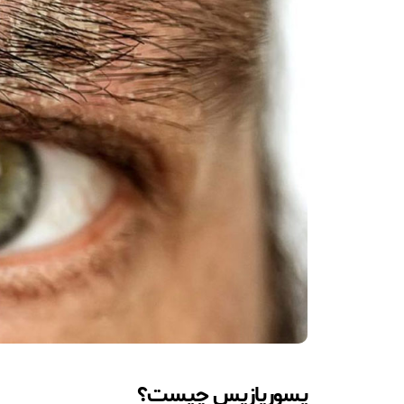
پسوریازیس چیست؟