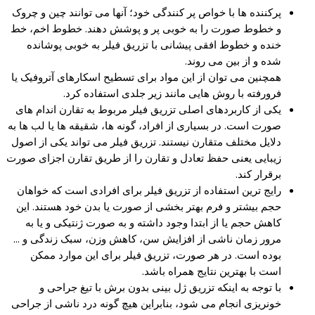
پرکننده ها با خواص پر کنندگی خود؛ آنها می توانند چین و چروک
و خطوط صورت را به خوبی پر و پوشش دهند. خطوط اخم، خط
خنده و خطوط افقی پیشانی با تزریق فیلر به خوبی پوشانده
شده و از بین می روند.
همچنین می توان از این مواد برای تسطیح اسکارهای آتروفیک یا
فرورفته با روش هایی مانند زیر جلدی استفاده کرد.
یکی از کاربردهای اصلی تزریق فیلر مربوط به تقارن اندام های
صورت است. در بسیاری از افراد، گونه ها، شقیقه ها یا لب ها به
دلایل مختلف متقارن نیستند. تزریق فیلر می تواند یکی از اصول
زیبایی یعنی حفظ تعادل و تقارن را از طریق تقارن اجزای صورت
برقرار کند.
رایج ترین استفاده از تزریق فیلر برای افرادی است که خواهان
حجم بیشتر و فرم بهتر بخشی از صورت یا بدن خود هستند. این
کاهش حجم یا از ابتدا وجود داشته و به صورت ژنتیکی و یا به
مرور زمان ناشی از افزایش سن، کاهش وزن، سبک زندگی و …
بوده است. در هر صورت، تزریق فیلر برای این موارد ممکن
است با بهترین نتایج همراه باشد.
با توجه به اینکه تزریق ژل بینی بدون برش با تیغ جراحی و
خونریزی انجام می شود، بنابراین هیچ گونه درد ناشی از جراحی