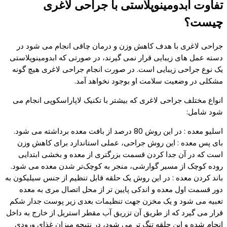
تفاوت ابدومینوپلاستی با جراحی لاغری
چیست؟
جراحی لاغری با هدف کاهش وزن و درمان چاقی انجام می شود در
دسته عمل های زیبایی قرار نمی گیرند، در صورتی که ابدومینوپلاستی
یک نوع جراحی زیبایی است. در صورت انجام جراحی لاغری هیچ گونه
مشکلی در وضعیت سلامت او بوجود نخواهد آمد.
انواع مختلف جراحی لاغری که بیشتر با تکنیک لاپاراسکوپی انجام می
شود شامل:
اسلیو معده : در این روش 80 درصد از بافت معده برداشته می شود.
بای پس معده : این روش جراحی، عملی استاندارد برای کاهش وزن
است که در آن جدا کردن قسمت‌ بزرگتری از معده و بخشی ابتدایی
روده کوچک از مسیر گوارشی، منجر به کوچک‌تر شدن معده می شود.
باند کردن معده : در این روش یک حلقه قابل تنظیم از جنس سیلیکون به
دور قسمت اول معده و اندکی پایین تر از محل اتصال مری به معده
تعبیه می شود و یک مخزن جهت تنظیمات بعدی زیر پوست جدار شکم
قرار می گیرد که از طریق آن تزریق آب مقطر استریل از خارج به داخل
انجام شده و این حلقه تنگ تر می شود، در نتیجه میزان غذای ورودی