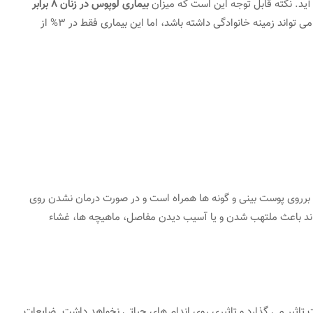
آید. نکته قابل توجه این است که میزان
بیماری لوپوس در زنان 8 برابر
سن بروز این بیماری 20-40 سالگی می باشد و می تواند زمینه خانوادگی داشته باشد، اما این بیماری فقط در 3% از
کل برروی پوست بینی و گونه ها همراه است و در صورت درمان نشدن روی
د باعث ملتهب شدن و یا آسیب دیدن مفاصل، ماهیچه ها، غشاء
 تاثیر می گذارد و تاثیری روی اندام های حیاتی نخواهد داشت. ضایعات