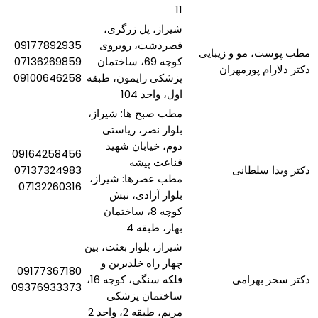
11
شیراز، پل زرگری،
قصردشت، روبروی
09177892935
مطب پوست، مو و زیبایی
کوچه 69، ساختمان
07136269859
دکتر دلارام پورمهران
پزشکی رایمون، طبقه
09100646258
اول، واحد 104
مطب صبح ها: شیراز،
بلوار نصر، ریاستی
دوم، خیابان شهید
09164258456
قناعت پیشه
دکتر ویدا سلطانی
07137324983
مطب عصرها: شیراز،
07132260316
بلوار آزادی، نبش
کوچه 8، ساختمان
بهار، طبقه 4
شیراز، بلوار بعثت، بین
چهار راه خلدبرین و
09177367180
دکتر سحر بهرامی
فلکه سنگی، کوچه 16،
09376933373
ساختمان پزشکی
مریم، طبقه 2، واحد 2