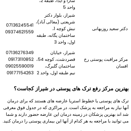
سارا و آیدا، طبقه 2،
واحد 5
شیراز، بلوار دکتر
شریعتی (معالی آباد)،
07136245541
دکتر سعید روزبهانی
نبش کوچه 1،
09374621559
ساختمان یگانه، طبقه
اول، واحد 3
شیراز، خیابان
07136276349
مرکز مراقبت پوستی رخ
قصردشت، کوچه 54،
09173110852
افسان
ساختمان گلبرگ،
09025590019
نیم طبقه اول، واحد 2
09177154263
بهترین مرکز رفع ترک های پوستی در شیراز کجاست؟
ترک های پوستی یا خطوط استریا عارضه های هستند که برای درمان
آنها نیاز به مراجعه به پزشک است. در مراکزی که در جدول فوق معرفی
شد اند بهترین پزشکان در زمینه درمان این عارضه حضور دارند و شما
می توانید با مراجعه به هر کدام از آنها این بیماری پوستی را درمان کنید.