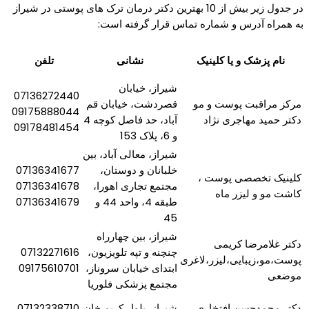
در جدول زیر بیش از 10 بهترین دکتر درمان ترک های پوستی در شیراز
به همراه آدرس و شماره تماس قرار گرفته است:
نام پزشک و یا کلینیک
نشانی
تلفن
شیراز، خیابان
07136272440
مرکز مراقبت پوست و مو
قصردشت، خیابان قم
09175888044
دکتر حمید مهاجری نژاد
آباد، حد فاصل کوچه 4
09178481454
و 6، پلاک 153
شیراز، معالی آباد، بین
خلبانان و دوستان،
07136341677
کلینیک تخصصی پوست ،
مجتمع تجاری اهورا،
07136341678
کاشت مو و لیزر ماه
طبقه 4، واحد 44 و
07136341679
45
شیراز، بین چهارراه
دکتر غلامرضا کریمی
چنچنه و تپه تلویزیون،
07132271616
پوست،مو،زیبایی،لیزر،لاغری
ابتدای خیابان سروناز،
09175610701
موضعی
مجتمع پزشکی فلوریا
دکتر محمدحسن افتخاری
شیراز، بلوار کریم خان
07132338710