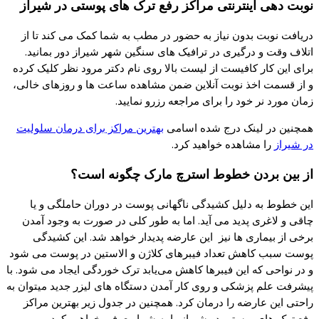
نوبت دهی اینترنتی مراکز رفع ترک های پوستی در شیراز
دریافت نوبت بدون نیاز به حضور در مطب به شما کمک می کند تا از
اتلاف وقت و درگیری در ترافیک های سنگین شهر شیراز دور بمانید.
برای این کار کافیست از لیست بالا روی نام دکتر مرود نظر کلیک کرده
و از قسمت اخذ نوبت آنلاین ضمن مشاهده ساعت ها و روزهای خالی،
زمان مورد نر خود را برای مراجعه رزرو نمایید.
همچنین در لینک درج شده اسامی
بهترین مراکز برای درمان سلولیت
در شیراز
را مشاهده خواهید کرد.
از بین بردن خطوط استرچ مارک چگونه است؟
این خطوط به دلیل کشیدگی ناگهانی پوست در دوران حاملگی و یا
چاقی و لاغری پدید می آید. اما به طور کلی در صورت به وجود آمدن
برخی از بیماری ها نیز این عارضه پدیدار خواهد شد. این کشیدگی
پوست سبب کاهش تعداد فیبرهای کلاژن و الاستین در پوست می شود
و در نواحی که این فیبرها کاهش می‌یابد ترک خوردگی ایجاد می شود. با
پیشرفت علم پزشکی و روی کار آمدن دستگاه های لیزر جدید میتوان به
راحتی این عارضه را درمان کرد. همچنین در جدول زیر بهترین مراکز
رفع ترک های پوستی در شیراز را به شما معرفی خواهیم کرد.