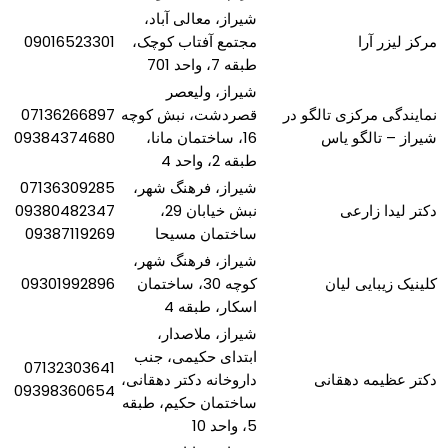
شیراز، معالی آباد،
مرکز لیزر آرا
مجتمع آفتاب کوچک،
09016523301
طبقه 7، واحد 701
شیراز، ولیعصر
نمایندگی مرکزی تالگو در
قصردشت، نبش کوچه
07136266897
شیراز – تالگو یاس
16، ساختمان مانا،
09384374680
طبقه 2، واحد 4
شیراز، فرهنگ شهر،
07136309285
دکتر لیدا زارعی
نبش خیابان 29،
09380482347
ساختمان مسیحا
09387119269
شیراز، فرهنگ شهر،
کلینیک زیبایی لیان
کوچه 30، ساختمان
09301992896
اسکار، طبقه 4
شیراز، ملاصدار،
ابتدای حکیمی، جنب
07132303641
دکتر عظیمه دهقانی
داروخانه دکتر دهقانی،
09398360654
ساختمان حکیم، طبقه
5، واحد 10