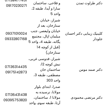
07138477451
دکتر طراوت تمدن
و فلاحی، ساختمان
09170230271
سارا و آیدا، طبقه 2،
واحد 5
شیراز، خیابان
ستارخان، بعد از
خیابان ولیعصر، جنب
کلینیک زیبایی دکتر احسان
09371010024
مبلمان اپال، مجتمع
جلودار
09332807168
یگانه، طبقه 4، واحد 5
(قبل از کوچه 14
ستارخان)
شیراز، قدوسی غربی،
نبش کوچه 12،
07136314435
دکتر صمد مومن
ساختمان خان
09175142873
مصطفی، طبقه 3،
واحد 303
صدرا، ابتدای بلوار
مولانا، نرسیده به
07136431438
دکتر مرتضی محمودی
مولانا 1، ساختمان،
09395753820
آرتا، طبقه سوم، واحد