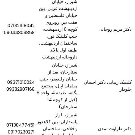
شیراز، خیابان
اردیبهشت غربی، بین
خیابان فلسطین و
هفت تیر، روبروی
07132318042
دکتر مریم روحانی
کوچه 6 اردیبهشت،
09044303858
جنب کلینیک نور،
ساختمان اردیبهشت،
طبقه اول بالای
داروخانه اردیبهشت
شیراز، خیابان
ستارخان، بعد از
خیابان ولیعصر، جنب
کلینیک زیبایی دکتر احسان
09371010024
مبلمان اپال، مجتمع
جلودار
09332807168
یگانه، طبقه 4، واحد 5
(قبل از کوچه 14
ستارخان)
شیراز، بلوار
پاسداران، بین کلاهدوز
07138477451
دکتر طراوت تمدن
و فلاحی، ساختمان
09170230271