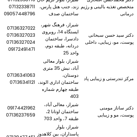
متخصص تغذیه بالینی و رژیم
زند، جنب هتل پارس،
07132338711
درمانی
ساختمان صدف
09057448796
شیراز، فرهنگ شهر،
07136327022
ایستگاه 14، روبروی
دکتر سید حسن سبحانی
07136327023
دادسرا، ساختمان
پوست، مو، زیبایی، داخلی
07136327024
دردانه، طبقه دوم،
09172491471
واحد 25
شیراز، بلوار معالی
آباد، نبش 35 متری
دوستان،
07136341063
مرکز تندرستی و زیبایی پاد
ساختمان اداری الوند،
07136341121
طبقه چهارم شماره
403
شیراز، معالی آباد،
دکتر ساناز مومنی
09174421962
ساختمان اوتانا 2،
پوست، مو و زیبایی
07136237659
طبقه 7، واحد 703
شیراز، بلوار
پاسداران، بین کلاهدوز